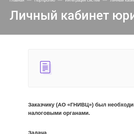
—
—
—
Главная
Портфолио
Интеграция систем
Личный каби
Личный кабинет юр
Заказчику (АО «ГНИВЦ») был необходи
налоговыми органами.
Задача